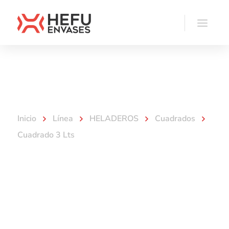
Línea
Inicio
Línea
HELADEROS
Cuadrados
Cuadrado 3 Lts