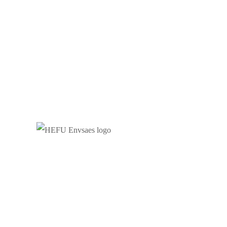
Es una parte indispensable de GRUPO HEFU,
somos una empresa encomendada a la fabricación
de envases para el rubro alimenticio, químico y de
construcción.