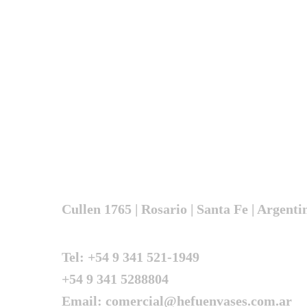
Diseño óptimo, resistencia máxima, calid
Cullen 1765 | Rosario | Santa Fe | Argenti
Tel: +54 9 341 521-1949
+54 9 341 5288804
Email: comercial@hefuenvases.com.ar