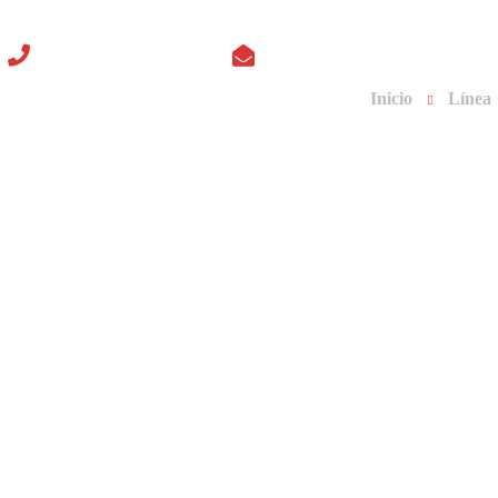
+54 9 341 5288804
Email: comercial@hefuenvases
Inicio
Línea
Inicio
Sobre Nosotros
Servicios
Línea de