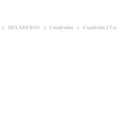
.com.ar
HELADEROS
Cuadrados
Cuadrado 2 Lts
 Productos
Blog
Contacto