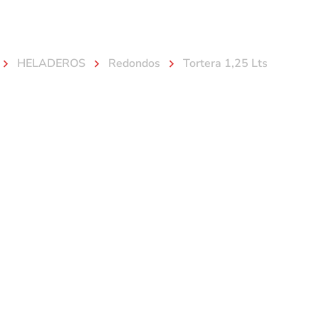
fuenvases.com.ar
HELADEROS
Redondos
Tortera 1,25 Lts
Productos
Blog
Contacto