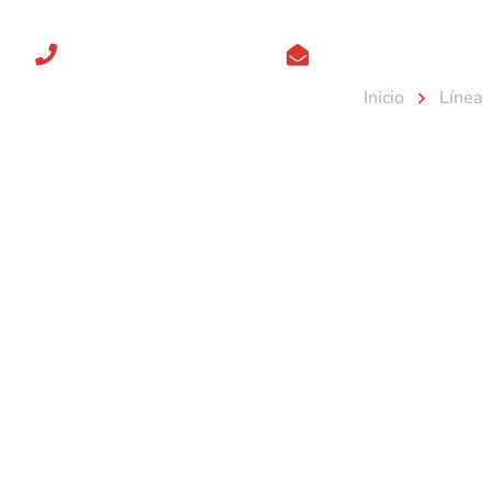
+54 9 341 5288804
Email: comercial@he
Inicio
Línea
Inicio
Sobre Nosotros
Servicios
Línea de 